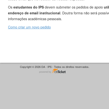
Os
estudantes do IPS
devem submeter os pedidos de apoio
uti
endereço de email institucional
. Doutra forma não será possíve
informações académicas pessoais.
Como criar um novo pedido
Copyright © 2026 DA - IPS - Todos os direitos reservados.