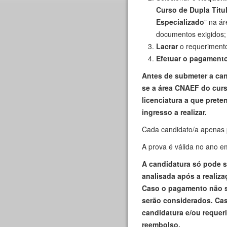
Curso de Dupla Titu
Especializado
” na á
documentos exigidos;
Lacrar
o requeriment
Efetuar o pagament
Antes de submeter a can
se a área CNAEF do curso
licenciatura a que pret
ingresso a realizar.
Cada candidato/a apenas 
A prova é válida no ano e
A candidatura só pode s
analisada após a realiz
Caso o pagamento não se
serão considerados. Cas
candidatura e/ou requer
reembolso.