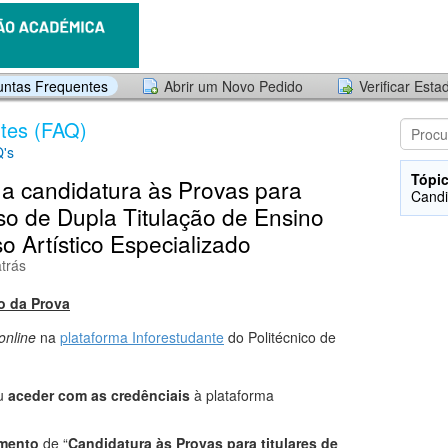
untas Frequentes
Abrir um Novo Pedido
Verificar Est
tes (FAQ)
's
Tópic
 a candidatura às Provas para
Candi
so de Dupla Titulação de Ensino
 Artístico Especializado
atrás
o da Prova
online
na
plataforma Inforestudante
do Politécnico de
u
aceder com as credênciais
à plataforma
mento
de “
Candidatura às Provas para titulares de