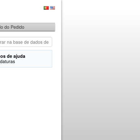
ado do Pedido
os de ajuda
daturas