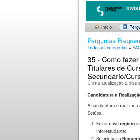
Início
Perg
Perguntas Frequen
Todas as categorias
»
FAQ
35 - Como fazer
Titulares de Cur
Secundário/Curso
Última atualização 2 dias 
Candidatura à Realizaçã
A candidatura é realizada
Setúbal.
Fazer novo
registo
o
Inforestudante;
Selecionar o
Requeri